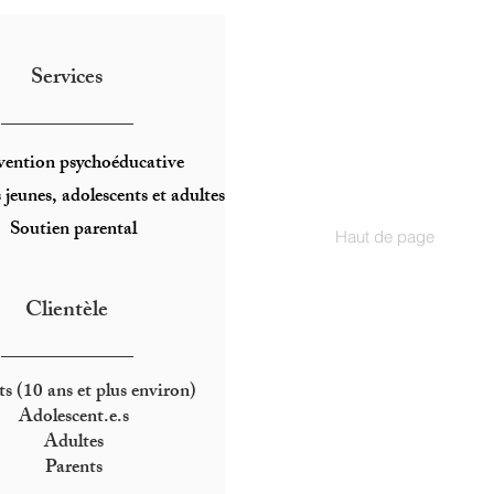
Services
____________
vention psychoéducative
 jeunes, adolescents et adultes
Soutien parental
Haut de page
Clientèle
____________
s (10 ans et plus environ)
Adolescent.e.s
Adultes
Parents