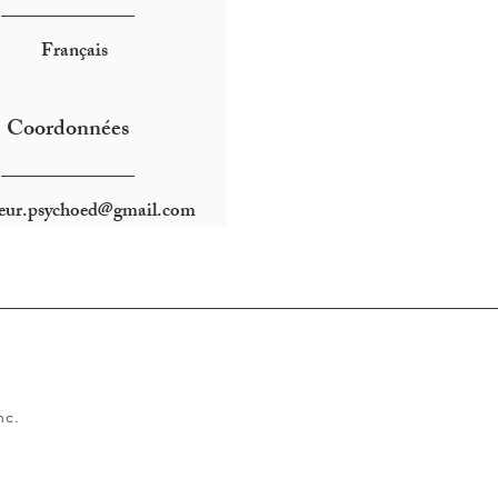
____________
Français
Coordonnées
____________
fleur.psychoed@gmail.com
nc.