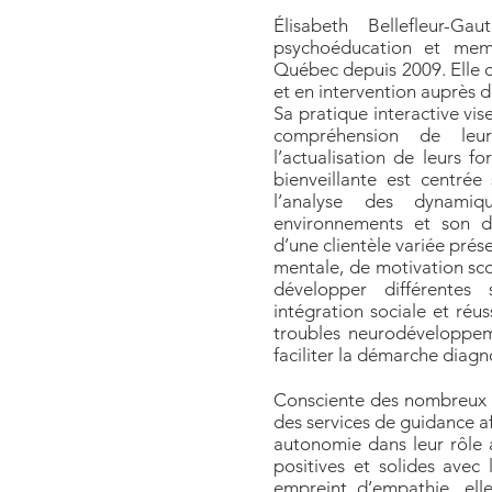
Élisabeth Bellefleur-Ga
psychoéducation et mem
Québec depuis 2009. Elle 
et en intervention auprès de
Sa pratique interactive vis
compréhension de leur
l’actualisation de leurs f
bienveillante est centrée
l’analyse des dynamiq
environnements et son dé
d’une clientèle variée prés
mentale, de motivation scol
développer différentes 
intégration sociale et réus
troubles neurodéveloppem
faciliter la démarche diagno
Consciente des nombreux dé
des services de guidance af
autonomie dans leur rôle ai
positives et solides ave
empreint d’empathie, ell