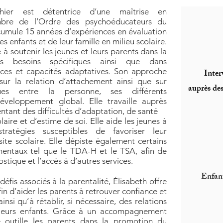
uthier est détentrice d’une maîtrise en
bre de l’Ordre des psychoéducateurs du
cumule 15 années d’expériences en évaluation
s enfants et de leur famille en milieu scolaire.
e à soutenir les jeunes et leurs parents dans la
s besoins spécifiques ainsi que dans
orces et capacités adaptatives. Son approche
Inter
 sur la relation d’attachement ainsi que sur
auprès des
ues entre la personne, ses différents
veloppement global. Elle travaille auprès
entant des difficultés d’adaptation, de santé
aire et d’estime de soi. Elle aide les jeunes à
stratégies susceptibles de favoriser leur
site scolaire. Elle dépiste également certains
entaux tel que le TDA-H et le TSA, afin de
stique et l’accès à d’autres services.
Enfant
fis associés à la parentalité, Élisabeth offre
in d’aider les parents à retrouver confiance et
nsi qu’à rétablir, si nécessaire, des relations
c leurs enfants. Grâce à un accompagnement
e outille les parents dans la promotion du